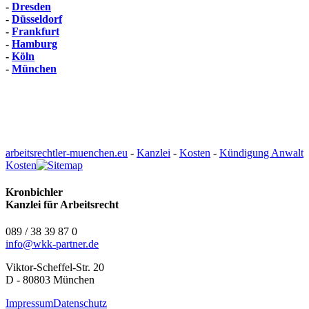
-
Dresden
-
Düsseldorf
-
Frankfurt
-
Hamburg
-
Köln
-
München
arbeitsrechtler-muenchen.eu
-
Kanzlei
-
Kosten
-
Kündigung Anwalt
Kosten
Kronbichler
Kanzlei für Arbeitsrecht
089 / 38 39 87 0
info@
wkk-partner.de
Viktor-Scheffel-Str. 20
D - 80803 München
Impressum
Datenschutz